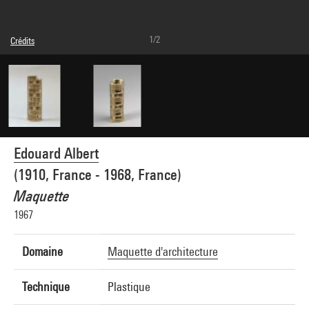
1/2
Crédits
© droits réservés
Crédit photographique : J.C. Planchet et G. Meguerditchian - Centre Pompidou,
MNAM-CCI
Réf. image : 4R13544 [1994 CX 3253]
Edouard Albert
(1910, France - 1968, France)
Maquette
1967
Domaine
Maquette d'architecture
Technique
Plastique