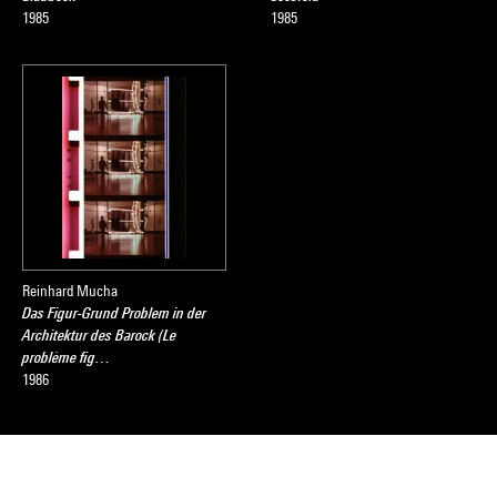
1985
1985
Jean-Pierre Criqui
Source :
Extrait du catalogue
Collection art contemporain - La
collection du Centre Pompidou, Musée national d'art moderne
, sous la direction de Sophie Duplaix, Paris, Centre Pompidou,
2007
Reinhard Mucha
Das Figur-Grund Problem in der
Architektur des Barock (Le
problème fig…
1986