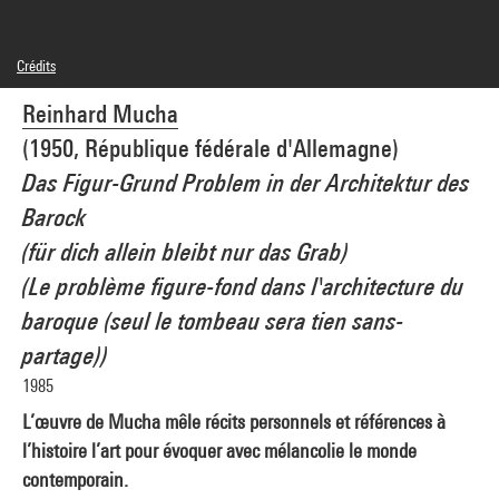
Crédits
© Reinhard Mucha
Reinhard Mucha
Crédit photographique : Centre Pompidou, MNAM-CCI/Philippe Migeat/Dist.
GrandPalaisRmn
(1950, République fédérale d'Allemagne)
Réf. image : 4N87651
Diffusion image :
Das Figur-Grund Problem in der Architektur des
GrandPalaisRmnPhoto
Barock
(für dich allein bleibt nur das Grab)
(Le problème figure-fond dans l'architecture du
baroque (seul le tombeau sera tien sans-
partage))
1985
L’œuvre de Mucha mêle récits personnels et références à
l’histoire l’art pour évoquer avec mélancolie le monde
contemporain.