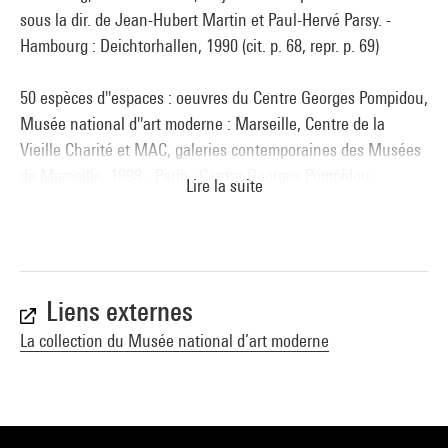
sous la dir. de Jean-Hubert Martin et Paul-Hervé Parsy. -
Hambourg : Deichtorhallen, 1990 (cit. p. 68, repr. p. 69)
50 espèces d''espaces : oeuvres du Centre Georges Pompidou,
Musée national d''art moderne : Marseille, Centre de la
Vieille Charité et MAC, galeries contemporaines des Musées
de Marseille, 1998.- Paris : Centre Georges Pompidou;
Lire la suite
Réunion des Musées nationaux, 1998 (cit. p. 96, 142, reprod.
coul. p. 96, reprod. p. 97) . N° isbn 2-85850-704-X
Voir la notice sur le portail de la Bibliothèque Kandinsky
Javault (Patrick).- "Toutes mémoires confondues. Sur
Liens externes
quelques oeuvres de Reinhard Mucha", in Les Cahiers du
La collection du Musée national d’art moderne
Musée national d''art moderne, printemps 2000, n° 71 (cit.
p.35, reprod. p. 32) . N° issn 0181-1525-18
Voir la notice sur le portail de la Bibliothèque Kandinsky