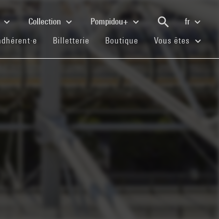
e
Collection
Pompidou+
fr
(current)
(current)
(current)
adhérent·e
Billetterie
Boutique
Vous êtes