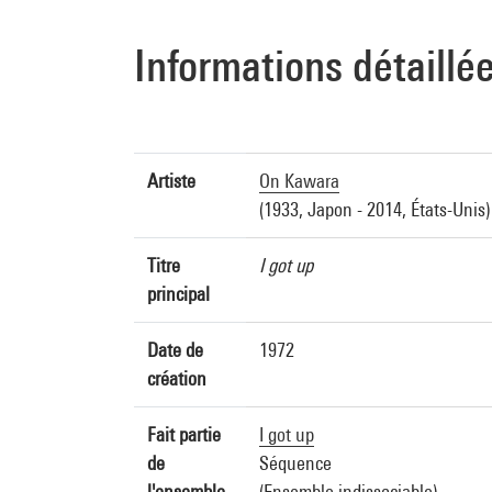
Informations détaillé
Artiste
On Kawara
(1933, Japon - 2014, États-Unis)
Titre
I got up
principal
Date de
1972
création
Fait partie
I got up
de
Séquence
l'ensemble
(Ensemble indissociable)