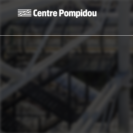
Aller au contenu principal
Centre Pompidou