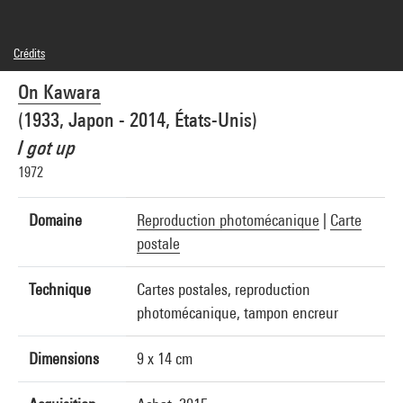
Crédits
© The Estate of On Kawara
On Kawara
Crédit photographique : Centre Pompidou, MNAM-CCI/Audrey Laurans/Dist.
GrandPalaisRmn
(1933, Japon - 2014, États-Unis)
Réf. image : 4N84654
Diffusion image :
I got up
GrandPalaisRmnPhoto
1972
Domaine
Reproduction photomécanique
|
Carte
postale
Technique
Cartes postales, reproduction
photomécanique, tampon encreur
Dimensions
9 x 14 cm