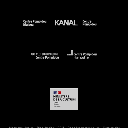
-
-
-
-