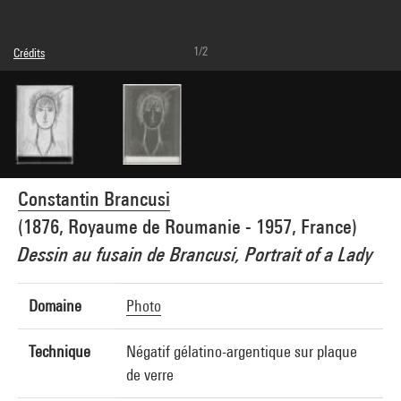
1/2
Crédits
© Succession Brancusi - All rights reserved (Adagp)
Crédit photographique : Centre Pompidou, MNAM-CCI/Dist. GrandPalaisRmn
Réf. image : 4H12132
Constantin Brancusi
(1876, Royaume de Roumanie - 1957, France)
Dessin au fusain de Brancusi, Portrait of a Lady
Domaine
Photo
Technique
Négatif gélatino-argentique sur plaque
de verre