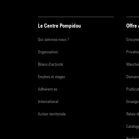
Le Centre Pompidou
Offre
Qui sommes-nous ?
Groupe
Organisation
Privatis
Bilans d'activité
Marchés
Emplois et stages
Demande
Adhérent·es
Publicat
International
Enseign
Action territoriale
Relais 
Catalogu
Recher