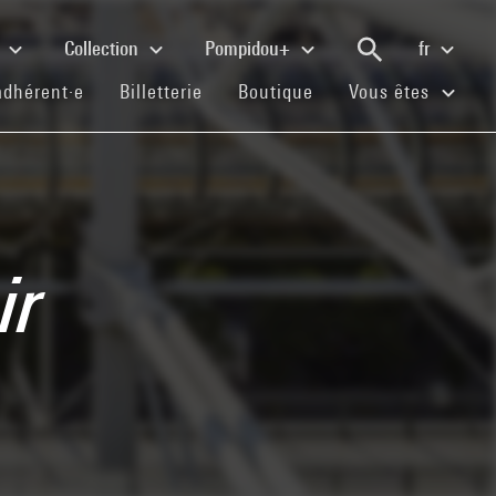
e
Collection
Pompidou+
fr
(current)
(current)
(current)
adhérent·e
Billetterie
Boutique
Vous êtes
ir