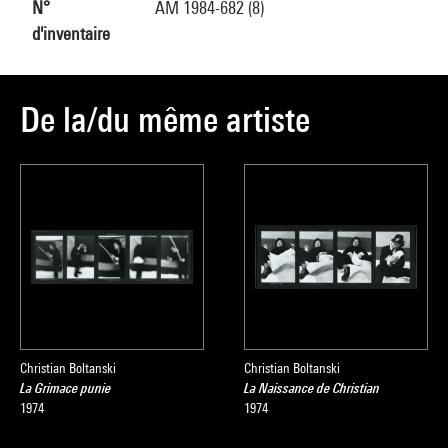
N°
AM 1984-682 (8)
d'inventaire
De la/du même artiste
Christian Boltanski
Christian Boltanski
La Grimace punie
La Naissance de Christian
1974
1974