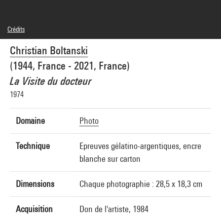
Crédits
© Adagp, Paris
Christian Boltanski
Crédit photographique : Centre Pompidou, MNAM-CCI/Philippe Migeat/Dist.
GrandPalaisRmn
(1944, France - 2021, France)
Réf. image : 4N00384
Diffusion image :
La Visite du docteur
GrandPalaisRmnPhoto
1974
Domaine
Photo
Technique
Epreuves gélatino-argentiques, encre
blanche sur carton
Dimensions
Chaque photographie : 28,5 x 18,3 cm
Acquisition
Don de l'artiste, 1984