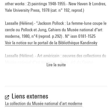
other works : 2) paintings 1948-1955.- New Haven & Londres,
Yale University Press, 1978 (cat. n° 192, reprod.)
Lassalle (Hélène).- "Jackson Pollock : La femme-lune coupe le
cercle ou Pollock et Jung, Cahiers du Musée national d''art
moderne, 1980, n°4 (reprod. p.292) . N° issn 0181-1525
Voir la notice sur le portail de la Bibliothèque Kandinsky
Lassalle (Hélène). - Art américain : oeuvres des collections du
Musée national d''art moderne. - Paris : éd. du Centre
Lire la suite
Pompidou, 1981 (cit. et reprod. p. 160) . N° isbn 2-85850-107-
6
Voir la notice sur le portail de la Bibliothèque Kandinsky
Chalumeau (Jean-Luc).- Pollock.- Paris : Cercle d''Art,
Liens externes
(Découvrons l''art - XXè siècle), 1997 (cat. n° 25 cit. et reprod.
La collection du Musée national d’art moderne
coul.) . N° isbn 2 7022 0490 2