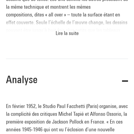
la même technique et montrent les mêmes
compositions, dites « all over » – toute la surface étant en
effet couverte. Seule l’échelle de l’œuvre change, les dessins
pouvant être jusqu’à huit fois plus petits que les tableaux.
Lire la suite
Dans les deux cas, l’engagement du corps est entier, le temps
de réalisation court, sans esquisse préalable ; la surface est
recouverte jusqu’à ses bords par des fils de peinture, grâce à
une coordination parfaite entre les yeux et le corps, dont
témoignent les photos et les films de Hans Namuth et de
Analyse
Martha Homes, notamment. Simplement, le tableau engage
le buste et le bras, tandis que le dessin se construit à partir
d’une maîtrise parfaite des mouvements de l’avant-bras et de
la main. Une fois la surface choisie, Pollock travaille le papier
En février 1952, le Studio Paul Facchetti (Paris) organise, avec
et la toile de la même manière : instinctive, directe, sans
la complicité des critiques Michel Tapié et Alfonso Ossorio, la
préparation. Si la toile format écran de cinéma plonge
première exposition de Jackson Pollock en France. « En ces
littéralement le spectateur dans le tableau, la feuille peinte
années 1945-1946 qui ont vu l’éclosion d’une nouvelle
de
Painting. Silver over Black, White, Yellow and Red
n’en