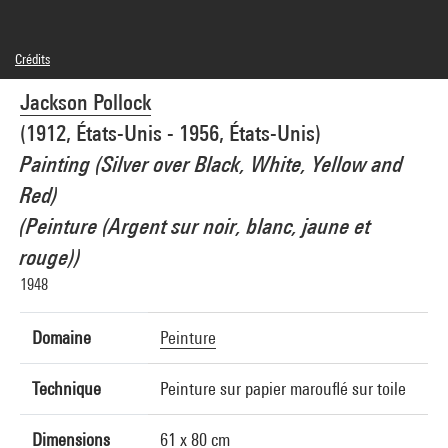
Crédits
© Adagp, Paris
Jackson Pollock
Crédit photographique : Centre Pompidou, MNAM-CCI/Philippe Migeat/Dist.
GrandPalaisRmn
(1912, États-Unis - 1956, États-Unis)
Réf. image : 4R05787 [1995 CX 0347]
Diffusion image :
Painting (Silver over Black, White, Yellow and
GrandPalaisRmnPhoto
Red)
(Peinture (Argent sur noir, blanc, jaune et
rouge))
1948
Domaine
Peinture
Technique
Peinture sur papier marouflé sur toile
Dimensions
61 x 80 cm