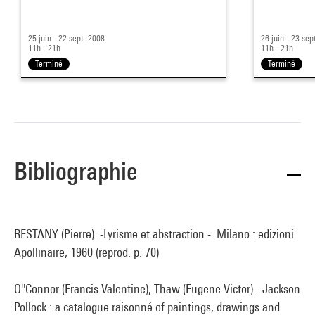
25 juin - 22 sept. 2008
26 juin - 23 sep
11h - 21h
11h - 21h
Terminé
Terminé
Bibliographie
RESTANY (Pierre) .-Lyrisme et abstraction -. Milano : edizioni
Apollinaire, 1960 (reprod. p. 70)
O''Connor (Francis Valentine), Thaw (Eugene Victor).- Jackson
Pollock : a catalogue raisonné of paintings, drawings and