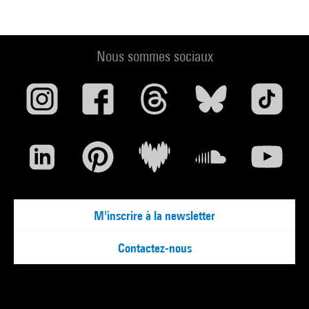
Voir la notice sur le portail de la Bibliothèque Kandinsky
Rendezvous : Masterpieces from the Centre Georges
Nous sommes sociaux
Pompidou and the Guggenheim Museums : New York,
Solomon R. Guggenheim Museum, 16 octobre 1998-24
janvier 1999. - New York : Guggenheim Museum Paris/Centre
Georges Pompidou, 1998 (cat. n° 235 cit. p. 686 et reprod.
coul. p. 431) . N° isbn 0-89207-213-X
Voir la notice sur le portail de la Bibliothèque Kandinsky
EGGER (Anne). - Le surréalisme : la révolution du regard. -
Paris : Editions Scala, 2002 (reprod. coul. p. 44) . N° isbn 2
M'inscrire à la newsletter
86656 282 8
Voir la notice sur le portail de la Bibliothèque Kandinsky
Contactez-nous
Collection Art Moderne :[Catalogue de] La collection du
Centre Pompidou/Musée national d''art moderne. - Paris :