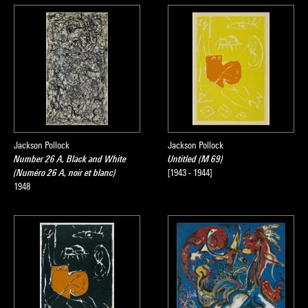
1948 et acquise en 1959 par Paul Facchetti, première œuvre
de Pollock à être entrée (en 1972) dans les collections du
Musée national d’art moderne,
Painting
(
Silver over Black,
White, Yellow and Red
) (cat. rais. II, n o 192) témoigne par
son histoire de ces échanges.
Dripping
polychrome exécuté
sur un format de petite dimension, l’œuvre suggère un
double mouvement de globalité et de fragmentation, propre
aux compositions
all over
les plus abouties de Pollock.
Jackson Pollock
Jackson Pollock
Number 26 A, Black and White
Untitled (M 69)
Olivier Michelon
(Numéro 26 A, noir et blanc)
[1943 - 1944]
1948
Source :
Extrait du catalogue
Collection art moderne - La collection du
Centre Pompidou, Musée national d’art moderne
, sous la
direction de Brigitte Leal, Paris, Centre Pompidou, 2007