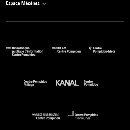
85850-903-4
Espace Mécènes
Voir la notice sur le portail de la Bibliothèque Kandinsky
Marcel Duchamp dans les collections du Centre Georges
Pompidou, Musée national d''art moderne.- Paris : éd. du
Centre Pompidou, 2001 (sous la dir. de Didier Ottinger) (cat.
n° 19 cit. p. 70 et reprod. coul. p. 71) . N° isbn 2-84426-090-X
Voir la notice sur le portail de la Bibliothèque Kandinsky
Dada : Paris, Centre Pompidou, 5 octobre 2005-9 janvier 2006
(sous la dir. de Laurent Le Bon) (cat. n° 165 cit. p. 568 et
reprod. coul. p. 709) . N° isbn 2-84426-277-5
Voir la notice sur le portail de la Bibliothèque Kandinsky
Duchamp Man Ray Picabia : Londres, The Tate Modern, 21
février-26 mai 2008 // Barcelone, Museu Nacional d''Art de
Catalunya, 18 juin-12 octobre 2008. - Londres : Tate
Publishing, 2008 (sous la dir. de Jennifer Mundy) (cat. n° 165