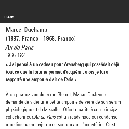
Crédits
© Association Marcel Duchamp / Adagp, Paris
Marcel Duchamp
Crédit photographique : Centre Pompidou, MNAM-CCI/Service de la documentation
photographique du MNAM/Dist. GrandPalaisRmn
(1887, France - 1968, France)
Réf. image : 4R10302 [1986 CX 0081]
Diffusion image :
Air de Paris
GrandPalaisRmnPhoto
1919 / 1964
« J'ai pensé à un cadeau pour Arensberg qui possédait déjà
tout ce que la fortune permet d'acquérir : alors je lui ai
rapporté une ampoule d'air de Paris.»
À un pharmacien de la rue Blomet, Marcel Duchamp
demande de vider une petite ampoule de verre de son sérum
physiologique et de la sceller. Offert ensuite à son principal
collectionneur,
Air de Paris
est un readymade qui condense
une dimension majeure de son œuvre : l'immatériel. C'est