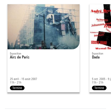
Exposition
Exposition
Airs de Paris
Dada
25 avril - 15 août 2007
5 oct. 2005 - 9 
11h - 21h
11h - 21h
Terminé
Terminé