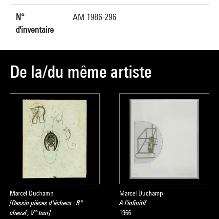
N°
AM 1986-296
d'inventaire
De la/du même artiste
Marcel Duchamp
Marcel Duchamp
[Dessin pièces d'échecs : R°
A l'infinitif
cheval ; V° tour]
1966