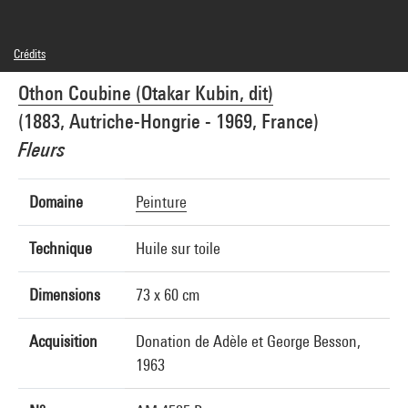
Crédits
© Adagp, Paris
Othon Coubine (Otakar Kubin, dit)
Crédit photographique : Pierre Guenat
Réf. image : 5A05229
(1883, Autriche-Hongrie - 1969, France)
Fleurs
Domaine
Peinture
Technique
Huile sur toile
Dimensions
73 x 60 cm
Acquisition
Donation de Adèle et George Besson,
1963