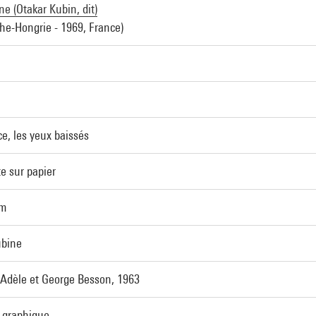
e (Otakar Kubin, dit)
che-Hongrie - 1969, France)
ce, les yeux baissés
e sur papier
cm
ubine
Adèle et George Besson, 1963
t graphique