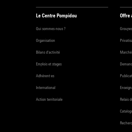
Le Centre Pompidou
Offre
Qui sommes-nous ?
Groupe
Organisation
Privatis
Bilans d'activité
Marchés
Emplois et stages
Demande
Adhérent·es
Publicat
International
Enseign
Action territoriale
Relais 
Catalogu
Recher