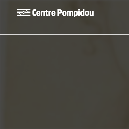
Aller au contenu principal
Centre Pompidou