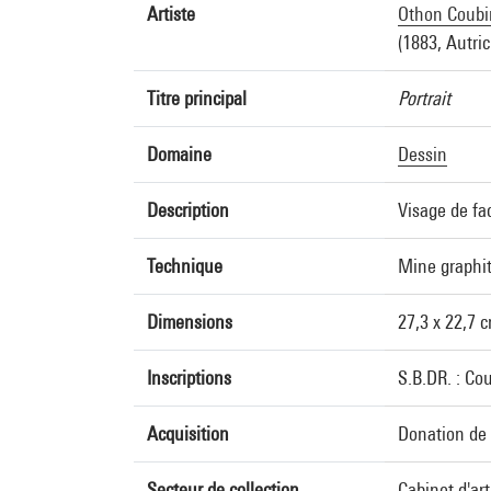
Artiste
Othon Coubin
(1883, Autri
Titre principal
Portrait
Domaine
Dessin
Description
Visage de fa
Technique
Mine graphit
Dimensions
27,3 x 22,7 
Inscriptions
S.B.DR. : Co
Acquisition
Donation de 
Secteur de collection
Cabinet d'ar