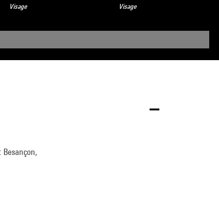
Visage
Visage
 : Besançon,