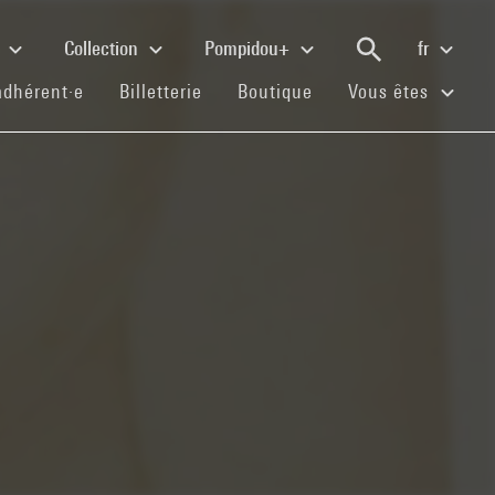
e
Collection
Pompidou+
fr
(current)
(current)
(current)
adhérent·e
Billetterie
Boutique
Vous êtes