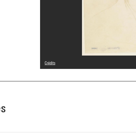
Crédits
© Adagp, Paris
Crédit photographique : Pierre Guenat
Réf. image : 5A05326
es