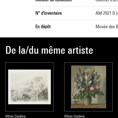
N° d'inventaire
AM 2921 D (
En dépôt
Musée des Be
De la/du même artiste
Othon Coubine
Othon Coubine