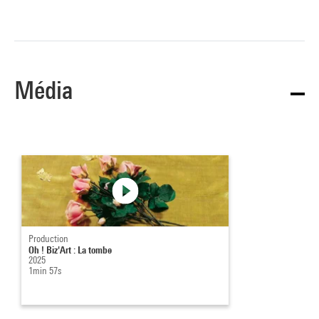
l’Incarnation. Enfin, le « Monogold » posé au sol rappelle
l’importance de l’or dans le travail de l’artiste, valeur
d’échange de l’immatériel. D’un seul geste – et en cela
proche des Nouveaux Réalistes dont il cosignera le manifeste
Média
en octobre 1960 –, Klein enterre la vision traditionnelle de la
peinture et met à mal une certaine grandiloquence de l’art :
« J’ai la conviction intime qu’il existe là, dans l’essence
même du mauvais goût, une force capable de créer des
choses qui sont situées bien au-delà de ce que l’on appelle
traditionnellement “l’œuvre d’art”. Je veux jouer avec la
sentimentalité humaine, avec sa “morbidité”, froidement et
férocement. »
Production
Alice Fleury
Oh ! Biz'Art : La tombe
2025
1min 57s
Source :
Extrait du catalogue
Collection art contemporain - La