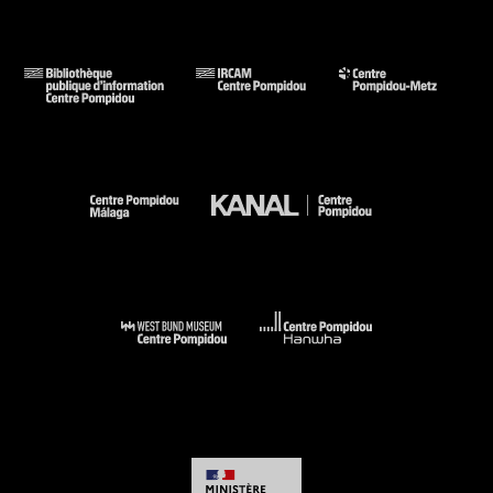
Le Grand Atelier du Midi. De Cézanne à Matisse. De Van
Gogh à Bonnard : Aix-en-Provence, Musée Granet ;
Marseille, Musée des Beaux-Arts, palais Longchamp, 13 juin-
13 oct. 2013.- Paris, Réunion des Musées Nationaux, 2013
(fig. 7 cit. p. 245 et reprod. coul. p. 244 (oeuvre non exposée)) .
N° isbn 978-2-7118-6033-3
Voir la notice sur le portail de la Bibliothèque Kandinsky
Yves Klein, Lucio Fontana : Milano Parigi 1957 - 1962 :
Museo del Novecento, Milano, 17 octobre 2014 - 15 mars
2015. - Milano : Museo del Novecento, 2014 (cit. p. 180 et
reprod. p. 178) . N° isbn 978-88-918017-4-6
Voir la notice sur le portail de la Bibliothèque Kandinsky
D''Hercule à Dark Vador. Mythes fondateurs : Paris, Musée du
Louvre, La Petite Galerie, du 13 octobre 2015 au 04 juillet
2016. -Paris, Musée du Louvre//Seuil, 2015 (cit. p. 126 et