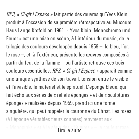
RP3, « Ci-gît l’Espace »
fait partie des œuvres qu’Yves Klein
produit à l’occasion de sa première rétrospective au Museum
Haus Lange Krefeld en 1961. « Yves Klein. Monochrome und
Feuer » est une mise en scène, à l’intérieur du musée, de la
trilogie des couleurs développée depuis 1959 – le bleu, l’or,
le rose –, et, à l’extérieur, présente les œuvres composées à
partir du feu, de la flamme – où l’artiste retrouve ces trois
couleurs essentielles.
RP3, « Ci-gît l’Espace »
apparaît comme
une unique synthèse de son travail, tension entre le visible
et l’invisible, le matériel et le spirituel. L’éponge bleue, qui
fait écho aux séries de « reliefs éponges » et de « sculptures
éponges » réalisées depuis 1959, prend ici une forme
singulière, qui peut rappeler la couronne du Christ. Les roses
(à l’époque véritables fleurs coupées) renvoient aux
« Monopinks » et à la série des « Suaires » – la couleur rose
Lire la suite
évoquant aussi bien la couleur de la peau que le dogme de