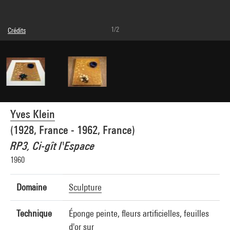
1/2
Crédits
© Succession Yves Klein c/o ADAGP Paris
Crédit photographique : Centre Pompidou, MNAM-CCI/Jacques Faujour/Dist.
GrandPalaisRmn
Réf. image : 4R05817 [1997 CX 0604]
Diffusion image :
GrandPalaisRmnPhoto
Yves Klein
(1928, France - 1962, France)
RP3, Ci-gît l'Espace
1960
Domaine
Sculpture
Technique
Éponge peinte, fleurs artificielles, feuilles
d'or sur