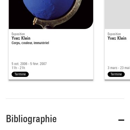
Exposition
Exposition
Yves Klein
Yves Klein
Corps, couleur, immatériel
5 oct. 2006 - 5 févr. 2007
11h - 21h
3 mars - 23 ma
Terminé
Terminé
Bibliographie