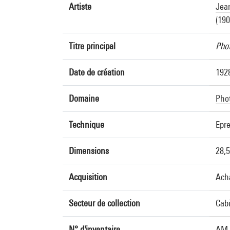
Artiste
Jean
(190
Titre principal
Phot
Date de création
192
Domaine
Pho
Technique
Epre
Dimensions
28,5
Acquisition
Ach
Secteur de collection
Cabi
N° d'inventaire
AM 