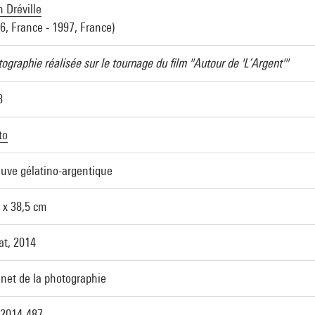
 Dréville
6, France - 1997, France)
ographie réalisée sur le tournage du film "Autour de 'L’Argent'"
8
to
uve gélatino-argentique
 x 38,5 cm
at, 2014
net de la photographie
2014-487