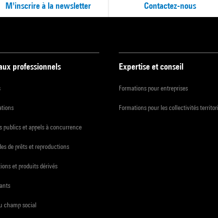
M'inscrire à la newsletter
Contactez-nous
 aux professionnels
Expertise et conseil
s
Formations pour entreprises
ations
Formations pour les collectivités territor
 publics et appels à concurrence
s de prêts et reproductions
ions et produits dérivés
ants
du champ social