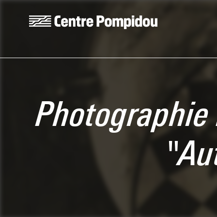
Aller au contenu principal
Centre Pompidou
Photographie r
"Au