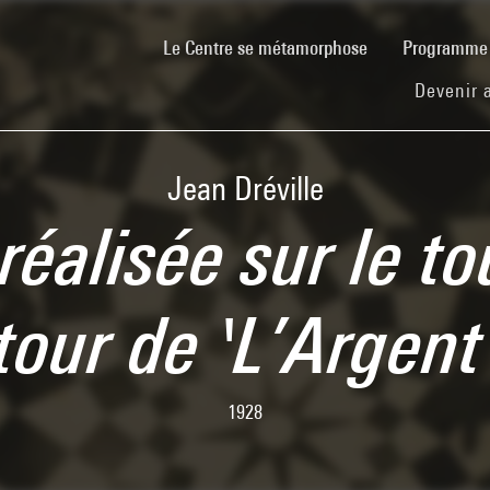
(current)
Le Centre se métamorphose
Programm
Devenir 
Jean Dréville
éalisée sur le t
tour de 'L’Argen
1928