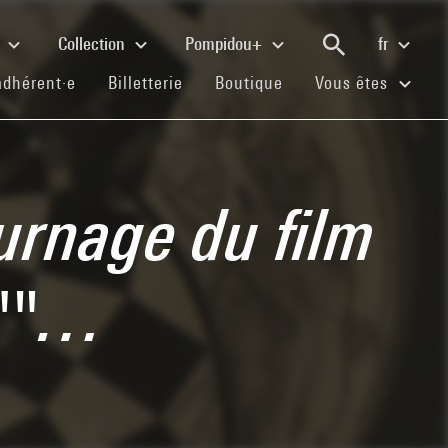
e
Collection
Pompidou+
fr
(current)
(current)
(current)
adhérent·e
Billetterie
Boutique
Vous êtes
ournage du film
t'"…