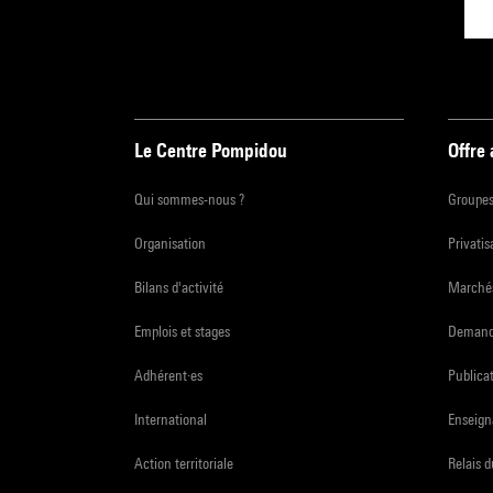
Le Centre Pompidou
Offre
Qui sommes-nous ?
Groupe
Organisation
Privatis
Bilans d'activité
Marchés
Emplois et stages
Demande
Adhérent·es
Publicat
International
Enseign
Action territoriale
Relais 