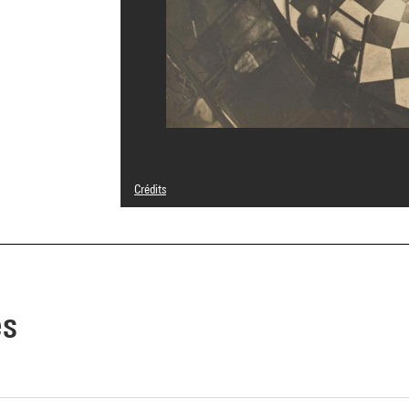
Crédits
© Jean Dréville
Crédit photographique : Centre Pompidou, MNAM-CCI/Geo
Réf. image : 4N69650
Diffusion image :
GrandPalaisRmnPhoto
es