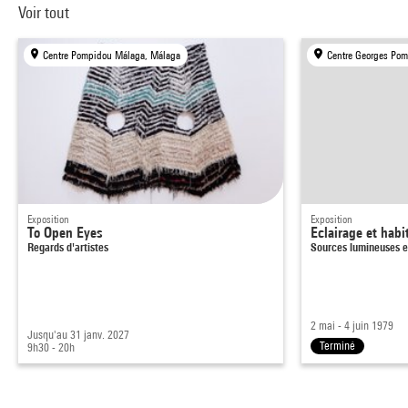
Voir tout
Centre Pompidou Málaga, Málaga
Centre Georges Pom
Exposition
Exposition
To Open Eyes
Eclairage et habi
Regards d'artistes
Sources lumineuses e
2 mai - 4 juin 1979
Jusqu'au 31 janv. 2027
Terminé
9h30 - 20h