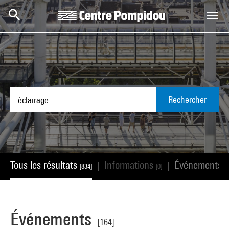
Aller au contenu principal
Centre Pompidou
Rechercher
Tous les résultats
Informations
Événements
|
|
[834]
[0]
[
Événements
[164]