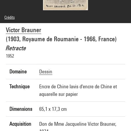
Crédits
© Adagp, Paris
Victor Brauner
Crédit photographique : Centre Pompidou, MNAM-CCI/Philippe Migeat/Dist.
GrandPalaisRmn
(1903, Royaume de Roumanie - 1966, France)
Réf. image : 4N79118
Diffusion image :
Retracte
GrandPalaisRmnPhoto
1952
Domaine
Dessin
Technique
Encre de Chine lavis d'encre de Chine et
aquarelle sur papier
Dimensions
65,1 x 17,3 cm
Acquisition
Don de Mme Jacqueline Victor Brauner,