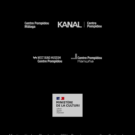
Semin, Susan Power et C. Morando ; anthologie et
biographie analytique par C. Morando) (cat. n° 24 reprod.
coul. p. 161) . N° isbn 978-973-0-29600-6
Voir la notice sur le portail de la Bibliothèque Kandinsky
Victor Brauner. Je suis le rêve. Je suis l''inspiration : Paris,
musée d''Art moderne de Paris, 18 septembre 2020-10 janvier
2021. - Paris : Paris Musées, 2020 (sous le commissariat de
Jeanne Brun, Sophie Krebs et Camille Morando) (cat. n° 66
cit. p. 21, 56, 156 et reprod. coul. p. 143) . N° isbn 978-2-7596-
0477-7
Voir la notice sur le portail de la Bibliothèque Kandinsky
Victor Brauner: Inventions and Magic : Timisoara, National
Museum of Art, 17 février-28 mai 2023. - Bucarest : Arta
Grafica, 2023 (sous la dir. de Camille Morando) (cat. n° 33 cit.
p. 113, 177 et reprod. coul. p. 118) . N° isbn 978-606-93957-4-
5