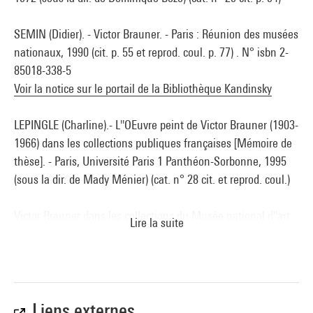
SEMIN (Didier). - Victor Brauner. - Paris : Réunion des musées
nationaux, 1990 (cit. p. 55 et reprod. coul. p. 77) . N° isbn 2-
85018-338-5
Voir la notice sur le portail de la Bibliothèque Kandinsky
LEPINGLE (Charline).- L''OEuvre peint de Victor Brauner (1903-
1966) dans les collections publiques françaises [Mémoire de
thèse]. - Paris, Université Paris 1 Panthéon-Sorbonne, 1995
(sous la dir. de Mady Ménier) (cat. n° 28 cit. et reprod. coul.)
Victor Brauner dans les collections du Musée national d''art
Lire la suite
moderne : Paris, Centre Georges Pompidou, galerie du
Musée, 24 janvier-6 mai 1996 (sous la dir. de Didier Semin)
(cit. et reprod. coul. p. 28) . N° isbn 2-85850-864-X
Voir la notice sur le portail de la Bibliothèque Kandinsky
Liens externes