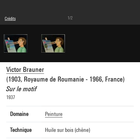
1/2
Crédits
© Adagp, Paris
Crédit photographique : Centre Pompidou, MNAM-CCI/Bertrand Prévost/Dist.
GrandPalaisRmn
Réf. image : 4Y07280
Diffusion image :
GrandPalaisRmnPhoto
Victor Brauner
(1903, Royaume de Roumanie - 1966, France)
Sur le motif
1937
Domaine
Peinture
Technique
Huile sur bois (chêne)