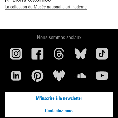
Victor Brauner ou l''enchantement surréaliste : Lausanne,
La collection du Musée national d’art moderne
Fondation de l''Hermitage, 9 juillet-10 octobre 1999 (sous la
dir. de Didier Semin) (cat. n° 18 reprod. coul. p. 48) . N° isbn
2-940191-04-2
Voir la notice sur le portail de la Bibliothèque Kandinsky
Nous sommes sociaux
Victor Brauner, écrits et correspondances 1938-1948 .- Paris,
Editions du Centre Pompidou/INHA, 2005 (sous la dir. de
Camille Morando et Sylvie Patry) (cit. p. 56) . N° isbn 2-84426-
283-X
Voir la notice sur le portail de la Bibliothèque Kandinsky
1937. Perfektion und Zerstörung : Bielefeld, Kunsthalle, 30
septembre-13 janvier 2008 (reprod. coul. p. 406) . N° isbn 978-
M'inscrire à la newsletter
3-8030-3319-2
Voir la notice sur le portail de la Bibliothèque Kandinsky
Contactez-nous