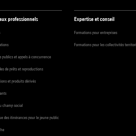
 aux professionnels
Expertise et conseil
s
Formations pour entreprises
ations
Formations pour les collectivités territor
 publics et appels à concurrence
s de prêts et reproductions
ions et produits dérivés
ants
du champ social
e des itinérances pour le jeune public
che