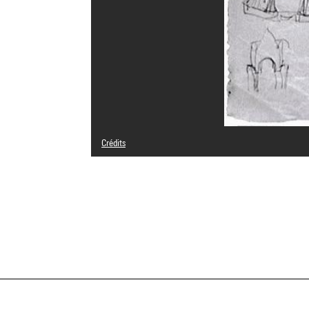
Crédits
Domaine public
Crédit photographique : Centre Pompidou, MNAM-CCI/Ser
Réf. image : 2A02993 [1984 X 1385]