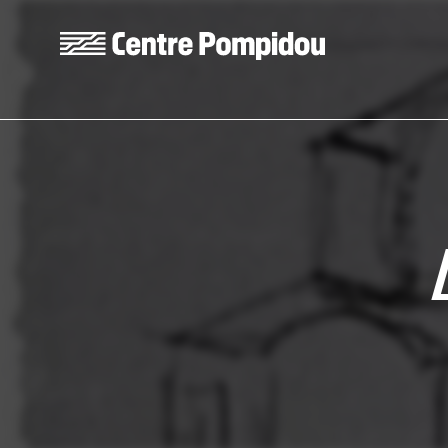
Aller au contenu principal
Centre Pompidou