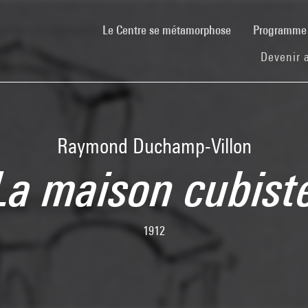
(current)
Le Centre se métamorphose
Programm
Devenir 
Raymond Duchamp-Villon
La maison cubist
1912