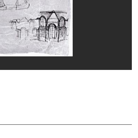
vice de la documentation photographique du MNAM/Dist. GrandPalaisRmn