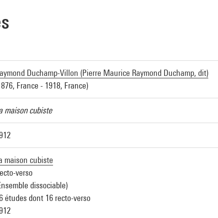
es
aymond Duchamp-Villon (Pierre Maurice Raymond Duchamp, dit)
1876, France - 1918, France)
a maison cubiste
912
a maison cubiste
ecto-verso
Ensemble dissociable)
6 études dont 16 recto-verso
912