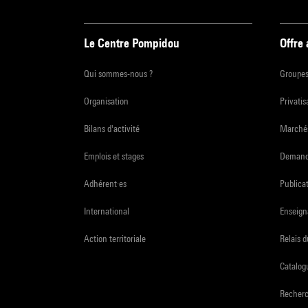
Le Centre Pompidou
Offre
Qui sommes-nous ?
Groupe
Organisation
Privatis
Bilans d'activité
Marchés
Emplois et stages
Demande
Adhérent·es
Publicat
International
Enseign
Action territoriale
Relais 
Catalogu
Recher