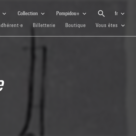
e
Collection
Pompidou+
fr
(current)
(current)
(current)
adhérent·e
Billetterie
Boutique
Vous êtes
e