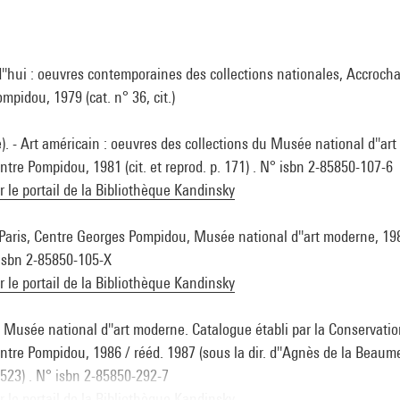
''hui : oeuvres contemporaines des collections nationales, Accrochage
mpidou, 1979 (cat. n° 36, cit.)
). - Art américain : oeuvres des collections du Musée national d''art
entre Pompidou, 1981 (cit. et reprod. p. 171) . N° isbn 2-85850-107-6
ur le portail de la Bibliothèque Kandinsky
Paris, Centre Georges Pompidou, Musée national d''art moderne, 198
° isbn 2-85850-105-X
ur le portail de la Bibliothèque Kandinsky
u Musée national d''art moderne. Catalogue établi par la Conservati
entre Pompidou, 1986 / rééd. 1987 (sous la dir. d''Agnès de la Beaum
p. 523) . N° isbn 2-85850-292-7
ur le portail de la Bibliothèque Kandinsky