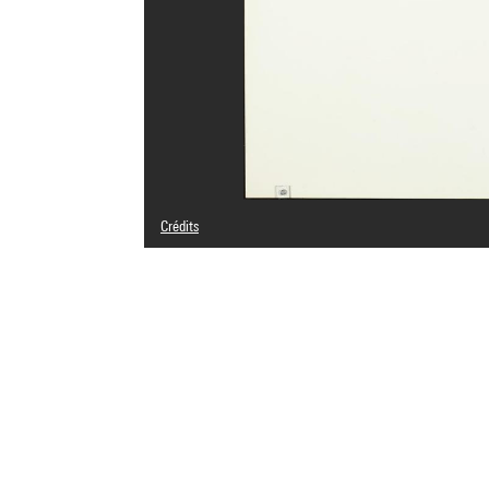
Crédits
© Adagp, Paris
Crédit photographique : Centre Pompidou, MNAM-CCI/Bert
Réf. image : 4N75838
Diffusion image :
GrandPalaisRmnPhoto