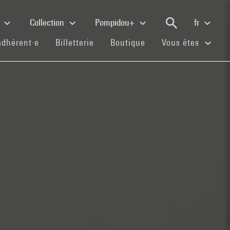
e
Collection
Pompidou+
fr
(current)
(current)
(current)
adhérent·e
Billetterie
Boutique
Vous êtes