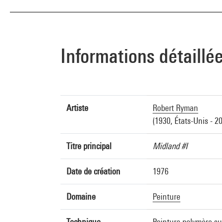
Informations détaillé
Artiste
Robert Ryman
(1930, États-Unis - 2
Titre principal
Midland #I
Date de création
1976
Domaine
Peinture
Technique
Peinture polymère sur