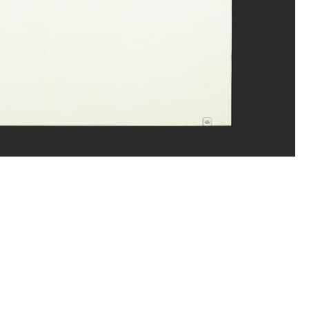
rand Prévost/Dist. GrandPalaisRmn