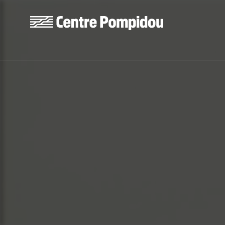
Aller au contenu principal
Centre Pompidou