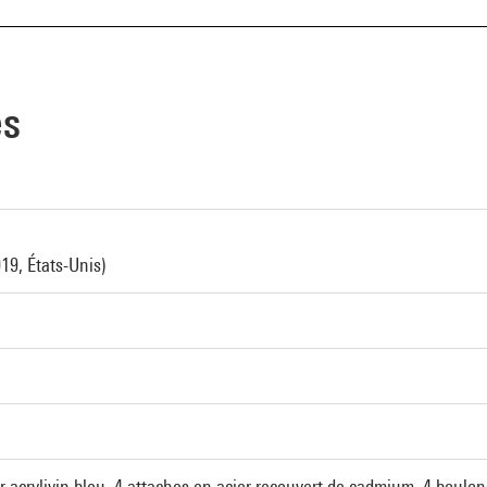
es
019, États-Unis)
 acrylivin bleu, 4 attaches en acier recouvert de cadmium, 4 boulon