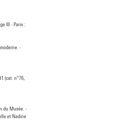
 III.- Paris :
 moderne. -
1 (cat. n°76,
on du Musée. -
elle et Nadine