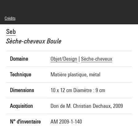
Crédits
© droits réservés
Seb
Crédit photographique : Centre Pompidou, MNAM-CCI/Georges Meguerditchian/Dist.
GrandPalaisRmn
Sèche-cheveux Boule
Réf. image : 4N41356
Diffusion image :
GrandPalaisRmnPhoto
Domaine
Objet/Design
|
Sèche-cheveux
Technique
Matière plastique, métal
Dimensions
10 x 12 cm Diamètre : 9 cm
Acquisition
Don de M. Christian Dechaux, 2009
N° d'inventaire
AM 2009-1-140