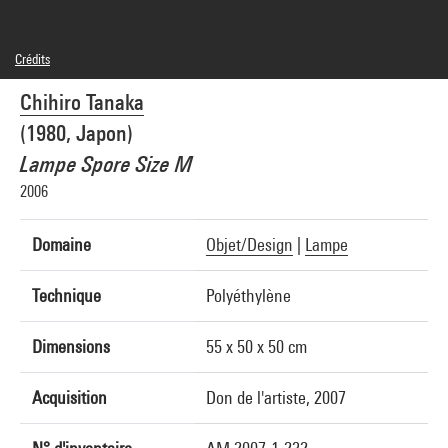
Crédits
© droits réservés
Chihiro Tanaka
Crédit photographique : Centre Pompidou, MNAM-CCI/Georges Meguerditchian/Dist.
GrandPalaisRmn
(1980, Japon)
Réf. image : 4N41212
Diffusion image :
Lampe Spore Size M
GrandPalaisRmnPhoto
2006
Domaine
Objet/Design
|
Lampe
Technique
Polyéthylène
Dimensions
55 x 50 x 50 cm
Acquisition
Don de l'artiste, 2007