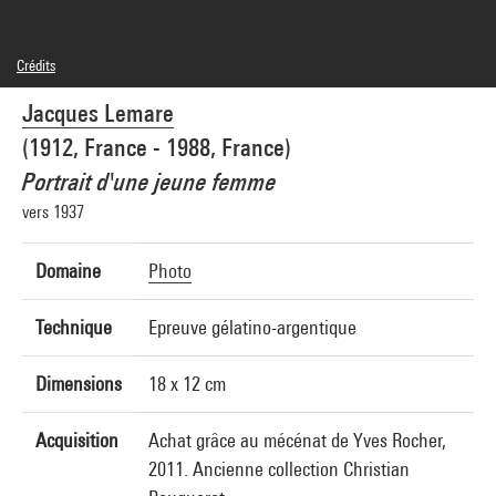
Crédits
© droits réservés
Jacques Lemare
Crédit photographique : Centre Pompidou, MNAM-CCI/Cecilia Laulanne/Dist.
GrandPalaisRmn
(1912, France - 1988, France)
Réf. image : 4N99759
Portrait d'une jeune femme
vers 1937
Domaine
Photo
Technique
Epreuve gélatino-argentique
Dimensions
18 x 12 cm
Acquisition
Achat grâce au mécénat de Yves Rocher,
2011. Ancienne collection Christian