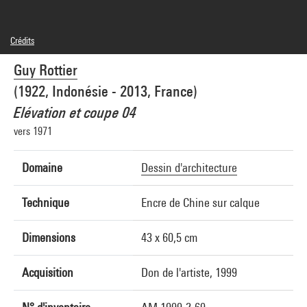
Crédits
© Guy Rottier
Guy Rottier
Réf. image : 4R15940 [1999 CX 3228]
Diffusion image :
GrandPalaisRmnPhoto
(1922, Indonésie - 2013, France)
Elévation et coupe 04
vers 1971
Domaine
Dessin d'architecture
Technique
Encre de Chine sur calque
Dimensions
43 x 60,5 cm
Acquisition
Don de l'artiste, 1999