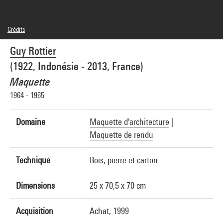
Crédits
© Guy Rottier
Guy Rottier
Crédit photographique : Centre Pompidou, MNAM-CCI/Georges Meguerditchian/Dist.
GrandPalaisRmn
(1922, Indonésie - 2013, France)
Réf. image : 4F30299 [2001 CX 3077]
Diffusion image :
Maquette
GrandPalaisRmnPhoto
1964 - 1965
Domaine
Maquette d'architecture
|
Maquette de rendu
Technique
Bois, pierre et carton
Dimensions
25 x 70,5 x 70 cm
Acquisition
Achat, 1999