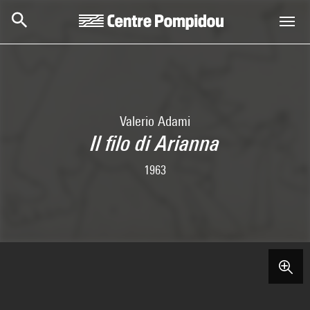
Aller au contenu principal
Centre Pompidou
Valerio Adami
Il filo di Arianna
1963