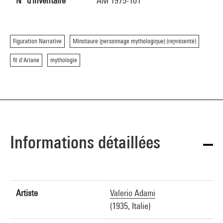
N° d'inventaire
AM 1975-101
Figuration Narrative
Minotaure (personnage mythologique) (représenté)
fil d'Ariane
mythologie
Informations détaillées
Artiste
Valerio Adami
(1935, Italie)