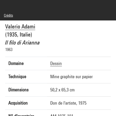
Crédits
© Adagp, Paris
Valerio Adami
Crédit photographique : Centre Pompidou, MNAM-CCI/Georges Meguerditchian/Dist.
GrandPalaisRmn
(1935, Italie)
Réf. image : 4N71895
Diffusion image :
Il filo di Arianna
GrandPalaisRmnPhoto
1963
Domaine
Dessin
Technique
Mine graphite sur papier
Dimensions
50,2 x 65,3 cm
Acquisition
Don de l'artiste, 1975