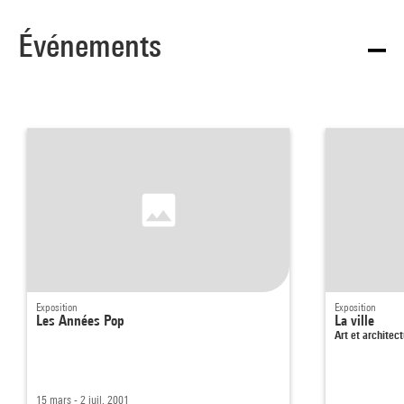
Événements
Exposition
Exposition
Les Années Pop
La ville
Art et archite
15 mars - 2 juil. 2001