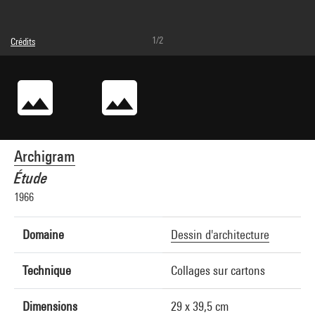
1/2
Crédits
© Archigram
Crédit photographique : Centre Pompidou/Musée national d'art moderne / Centre de
création industrielle/Dist. GrandPalaisRmn
Réf. image : 4R13178 [1992 CX 6260]
Archigram
Étude
1966
Domaine
Dessin d'architecture
Technique
Collages sur cartons
Dimensions
29 x 39,5 cm