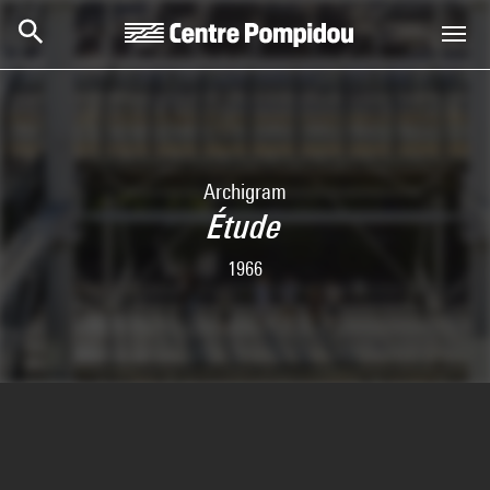
Aller au contenu principal
Centre Pompidou
Archigram
Étude
1966