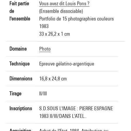
Fait partie
Vous avez dit Louis Pons ?
de
(Ensemble dissociable)
l'ensemble
Portfolio de 15 photographies couleurs
1983
33 x 26,2 x 1 cm
Domaine
Photo
Technique
Epreuve gélatino-argentique
Dimensions
16,8 x 24,8 cm
Tirage
II/III
Inscriptions
S.D.SOUS L'IMAGE : PIERRE ESPAGNE
1983 II/III/DANS L'ATEL..
Acquisition
Achat de l'Etat, 1984. Attribution au