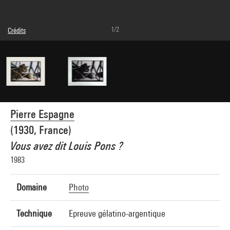
1/2
Crédits
© droits réservés
Crédit photographique : Centre Pompidou, MNAM-CCI/Janeth Rodriguez-Garcia/Dist.
GrandPalaisRmn
Réf. image : 4Y08504
Diffusion image :
GrandPalaisRmnPhoto
Pierre Espagne
(1930, France)
Vous avez dit Louis Pons ?
1983
Domaine
Photo
Technique
Epreuve gélatino-argentique