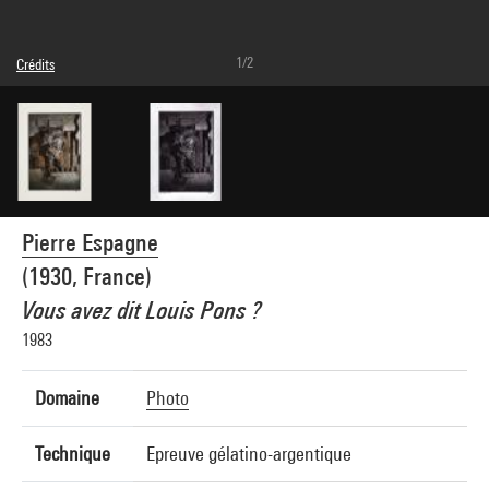
1/2
Crédits
© droits réservés
Crédit photographique : Centre Pompidou, MNAM-CCI/Janeth Rodriguez-Garcia/Dist.
GrandPalaisRmn
Réf. image : 4Y08499
Diffusion image :
GrandPalaisRmnPhoto
Pierre Espagne
(1930, France)
Vous avez dit Louis Pons ?
1983
Domaine
Photo
Technique
Epreuve gélatino-argentique