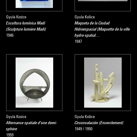
Gyula Kosice
Gyula Košice
Escultura lumínica Madi
Maqueta de la Ciudad
(Sculpture lumière Madi)
Hidroespacial (Maquette de la ville
1946
hydro-spatial…
1947
Gyula Kosice
Gyula Košice
Alternance spatiale d'une demi-
Circunvalación (Encerclement)
sphère
1949 / 1950
1959