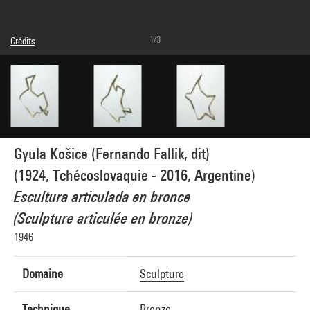
1/3
Crédits
© Gyula Kosice
Crédit photographique : Centre Pompidou, MNAM-CCI/Philippe Migeat/Dist.
GrandPalaisRmn
Réf. image : 4N62022
Gyula Košice (Fernando Fallik, dit)
(1924, Tchécoslovaquie - 2016, Argentine)
Escultura articulada en bronce
(Sculpture articulée en bronze)
1946
Domaine
Sculpture
Technique
Bronze