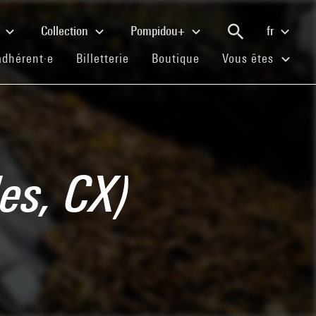
e
Collection
Pompidou+
fr
(current)
(current)
(current)
adhérent·e
Billetterie
Boutique
Vous êtes
es, CX)