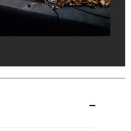
rges Meguerditchian/Dist. GrandPalaisRmn