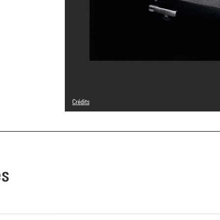
Crédits
© Adagp, Paris
Crédit photographique : Centre Pompidou, MNAM-CCI/Geo
Réf. image : 4N18796
Diffusion image :
GrandPalaisRmnPhoto
es