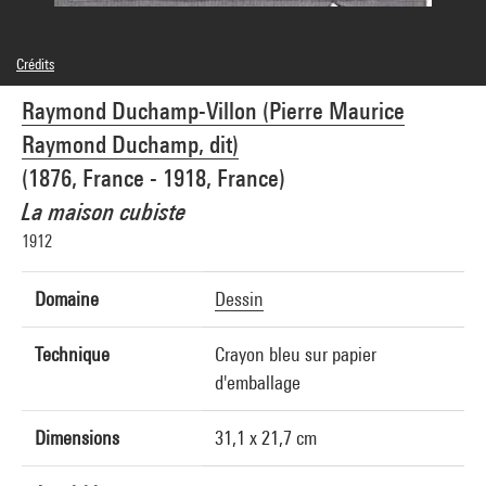
Crédits
Domaine public
Raymond Duchamp-Villon (Pierre Maurice
Crédit photographique : Centre Pompidou, MNAM-CCI/Service de la documentation
photographique du MNAM/Dist. GrandPalaisRmn
Raymond Duchamp, dit)
Réf. image : 2A03017 [1984 X 1409]
(1876, France - 1918, France)
La maison cubiste
1912
Domaine
Dessin
Technique
Crayon bleu sur papier
d'emballage
Dimensions
31,1 x 21,7 cm