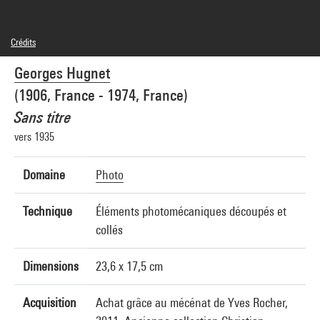
Crédits
© Adagp, Paris
Georges Hugnet
Crédit photographique : Centre Pompidou, MNAM-CCI/Philippe Migeat/Dist.
GrandPalaisRmn
(1906, France - 1974, France)
Réf. image : 4N91696
Diffusion image :
Sans titre
GrandPalaisRmnPhoto
vers 1935
Domaine
Photo
Technique
Éléments photomécaniques découpés et
collés
Dimensions
23,6 x 17,5 cm
Acquisition
Achat grâce au mécénat de Yves Rocher,