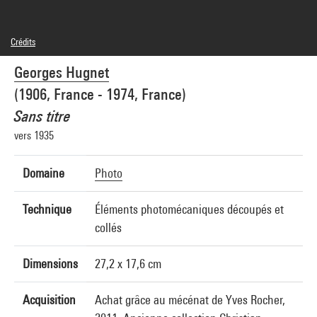
Crédits
© Adagp, Paris
Georges Hugnet
Crédit photographique : Centre Pompidou, MNAM-CCI/Philippe Migeat/Dist.
GrandPalaisRmn
(1906, France - 1974, France)
Réf. image : 4N91694
Diffusion image :
Sans titre
GrandPalaisRmnPhoto
vers 1935
Domaine
Photo
Technique
Éléments photomécaniques découpés et
collés
Dimensions
27,2 x 17,6 cm
Acquisition
Achat grâce au mécénat de Yves Rocher,