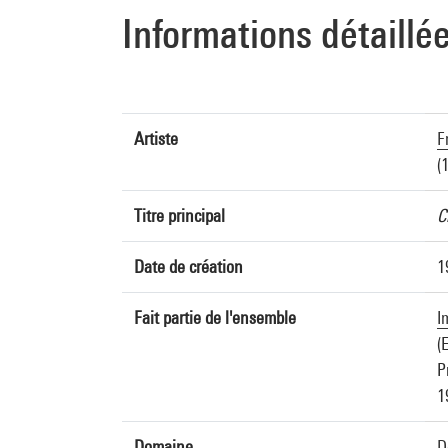
Informations détaillé
Artiste
F
(
Titre principal
C
Date de création
1
Fait partie de l'ensemble
I
(
P
1
Domaine
D