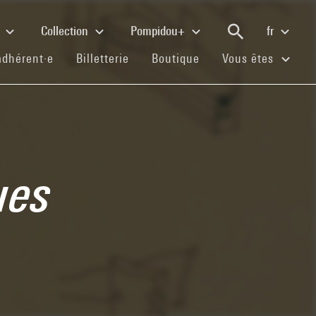
e
Collection
Pompidou+
fr
(current)
(current)
(current)
adhérent·e
Billetterie
Boutique
Vous êtes
ues