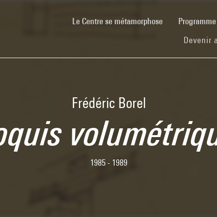
(current)
Le Centre se métamorphose
Programm
Devenir 
Frédéric Borel
oquis volumétriq
1985 - 1989