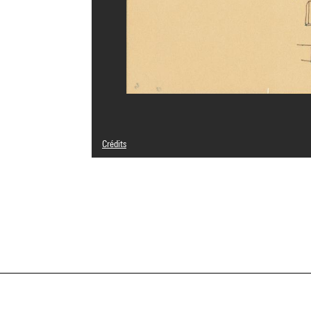
Crédits
© Adagp, Paris
Crédit photographique : Centre Pompidou, MNAM-CCI/Geo
Réf. image : 4F30348 [2001 CX 3438]
Diffusion image :
GrandPalaisRmnPhoto