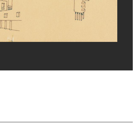
rges Meguerditchian/Dist. GrandPalaisRmn