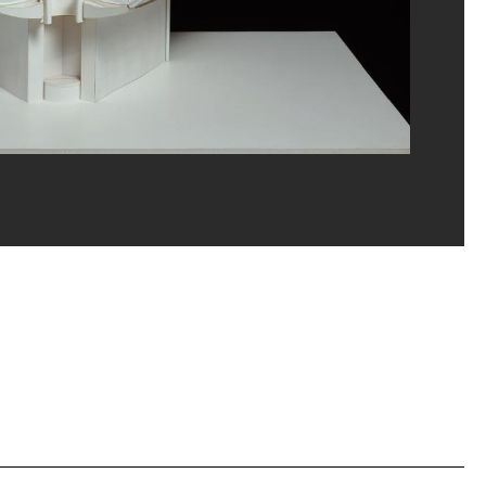
rges Meguerditchian/Dist. GrandPalaisRmn