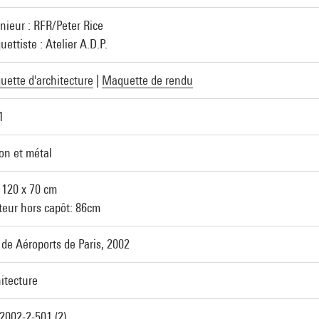
nieur : RFR/Peter Rice
ettiste : Atelier A.D.P.
ette d'architecture
|
Maquette de rendu
1
on et métal
 120 x 70 cm
eur hors capôt: 86cm
de Aéroports de Paris, 2002
itecture
002-2-501 (2)