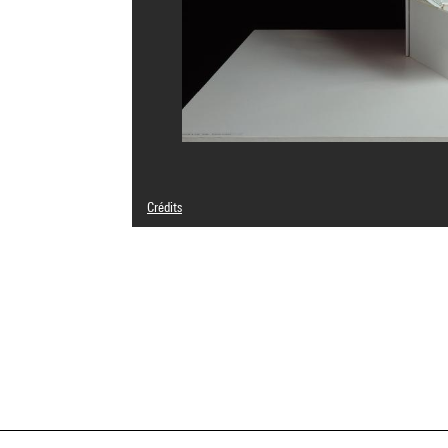
Crédits
© Adagp, Paris
Crédit photographique : Centre Pompidou, MNAM-CCI/Geo
Réf. image : 4F30790 [2001 CX 3635]
Diffusion image :
GrandPalaisRmnPhoto