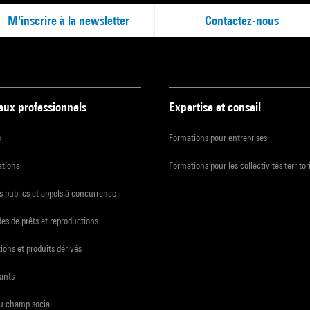
M'inscrire à la newsletter
Contactez-nous
 aux professionnels
Expertise et conseil
s
Formations pour entreprises
ations
Formations pour les collectivités territor
 publics et appels à concurrence
s de prêts et reproductions
ions et produits dérivés
ants
du champ social