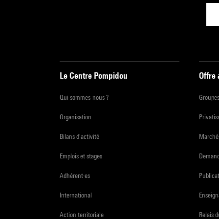
Le Centre Pompidou
Offre
Qui sommes-nous ?
Groupe
Organisation
Privatis
Bilans d'activité
Marchés
Emplois et stages
Demande
Adhérent·es
Publicat
International
Enseign
Action territoriale
Relais 