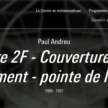
(current)
Le Centre se métamorphose
Programm
Devenir 
Paul Andreu
e 2F - Couverture
ent - pointe de
1989 - 1997