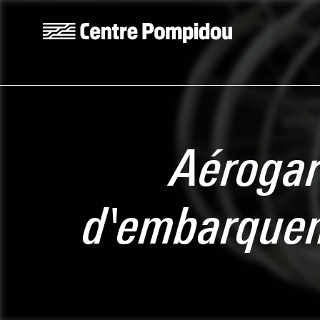
Aller au contenu principal
Centre Pompidou
Aérogar
d'embarquem