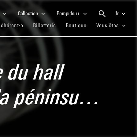
e
Collection
Pompidou+
fr
(current)
(current)
(current)
adhérent·e
Billetterie
Boutique
Vous êtes
 du hall
 la péninsu…