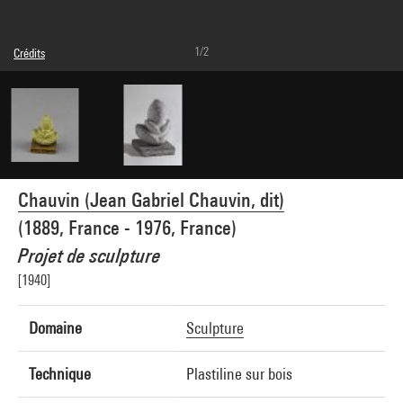
1/2
Crédits
© Chauvin
Crédit photographique : Centre Pompidou, MNAM-CCI/Bertrand Prévost/Dist.
GrandPalaisRmn
Réf. image : 4N57745
Diffusion image :
GrandPalaisRmnPhoto
Chauvin (Jean Gabriel Chauvin, dit)
(1889, France - 1976, France)
Projet de sculpture
[1940]
Domaine
Sculpture
Technique
Plastiline sur bois