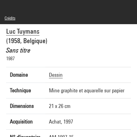
Crédits
© Studio Luc Tuymans
Luc Tuymans
Crédit photographique : Centre Pompidou, MNAM-CCI/Bertrand Prévost/Dist.
GrandPalaisRmn
(1958, Belgique)
Réf. image : 4R11940 [1997 CX 0008]
Diffusion image :
Sans titre
GrandPalaisRmnPhoto
1987
Domaine
Dessin
Technique
Mine graphite et aquarelle sur papier
Dimensions
21 x 26 cm
Acquisition
Achat, 1997