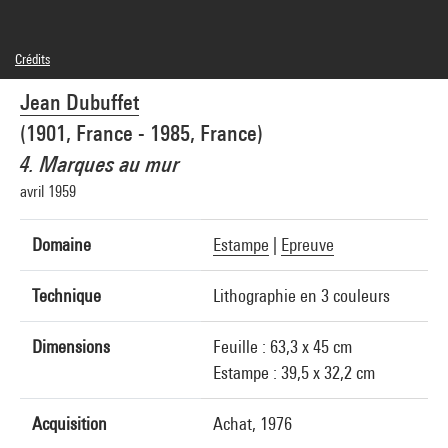
Crédits
© Adagp, Paris
Jean Dubuffet
Crédit photographique : Centre Pompidou, MNAM-CCI/Philippe Migeat/Dist.
GrandPalaisRmn
(1901, France - 1985, France)
Réf. image : 4N15527
Diffusion image :
4. Marques au mur
GrandPalaisRmnPhoto
avril 1959
Domaine
Estampe
|
Epreuve
Technique
Lithographie en 3 couleurs
Dimensions
Feuille : 63,3 x 45 cm
Estampe : 39,5 x 32,2 cm
Acquisition
Achat, 1976