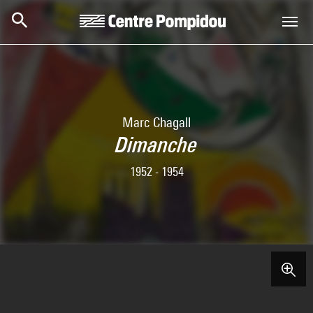
Aller au contenu principal
Centre Pompidou
Marc Chagall
Dimanche
1952 - 1954