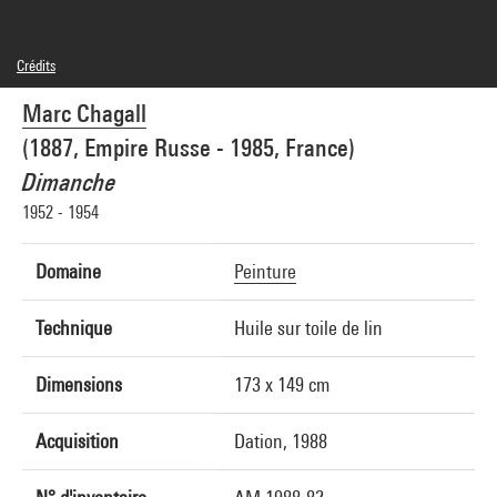
Crédits
© Adagp, Paris
Marc Chagall
Crédit photographique : Centre Pompidou, MNAM-CCI/Bertrand Prévost/Dist.
GrandPalaisRmn
(1887, Empire Russe - 1985, France)
Réf. image : 4N94354
Diffusion image :
Dimanche
GrandPalaisRmnPhoto
1952 - 1954
Domaine
Peinture
Technique
Huile sur toile de lin
Dimensions
173 x 149 cm
Acquisition
Dation, 1988