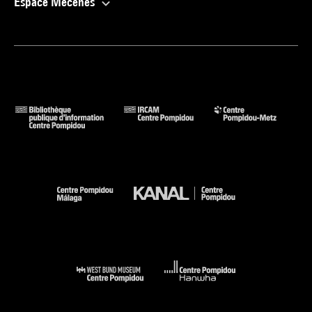
Espace Mécènes
septembre 2013 - 5 janvier 2014 (sous la dir. de Jean-Michel
Foray) (reprod. coul. p. 175) . N° isbn 978-615-5304-15-6
Voir la notice sur le portail de la Bibliothèque Kandinsky
La Coleccion, Obras maestras del Centre Pompidou Málaga /
The Collection, Masterpieces of the Centre Pompidou in
Málaga : Málaga, El Cubo, 28 mars 2015-30 mars 2017. -
Madrid : éd. du Centre Pompidou / TF Editores, 2015 (sous la
dir. de Brigitte Leal) (cit. p. 56, 68 et reprod. coul. p. 69) . N°
isbn 978-84-15931-22-5
Voir la notice sur le portail de la Bibliothèque Kandinsky
Ensemble : Centre Pompidou, Museum Frieder Burda : Baden-
Baden, Museum Frieder Burda, 6 avril - 29 septembre 2019. -
Köln : Wienand Verlag, 2019 (cit. p. 11, 158 et reprod. coul. p.
159) . N° isbn 978-3-86832-518-8
Voir la notice sur le portail de la Bibliothèque Kandinsky