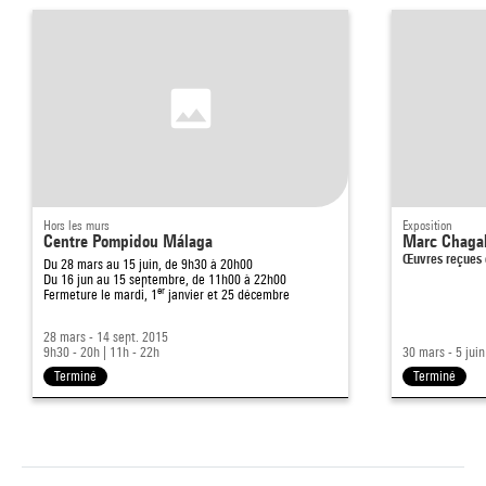
Hors les murs
Exposition
Centre Pompidou Málaga
Marc Chagal
Œuvres reçues 
Du 28 mars au 15 juin, de 9h30 à 20h00
Du 16 jun au 15 septembre, de 11h00 à 22h00
er
Fermeture le mardi, 1
janvier et 25 décembre
28 mars - 14 sept. 2015
9h30 - 20h
|
11h - 22h
30 mars - 5 jui
Terminé
Terminé