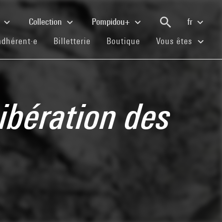
e
Collection
Pompidou+
fr
(current)
(current)
(current)
adhérent·e
Billetterie
Boutique
Vous êtes
Libération des