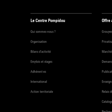
Le Centre Pompidou
Offre
Qui sommes-nous ?
Groupe
Organisation
Privatis
Bilans d'activité
Marchés
Emplois et stages
Demande
Adhérent·es
Publicat
International
Enseign
Action territoriale
Relais 
Catalogu
Recher