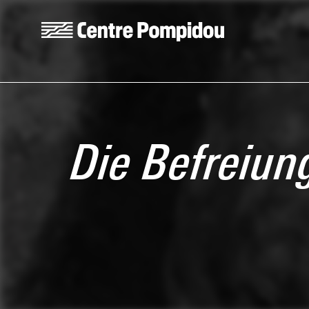
Aller au contenu principal
Centre Pompidou
Die Befreiung