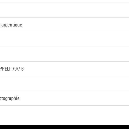
o-argentique
PPELT 79// 6
otographie