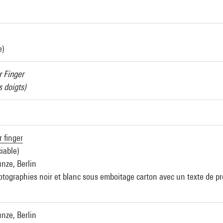
e)
r Finger
s doigts)
r finger
iable)
nze, Berlin
hotographies noir et blanc sous emboitage carton avec un texte de 
nze, Berlin