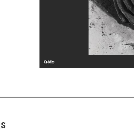
Crédits
© Dieter Appelt
Crédit photographique : Centre Pompidou, MNAM-CCI/Geo
Réf. image : 4N14086
Diffusion image :
GrandPalaisRmnPhoto
es