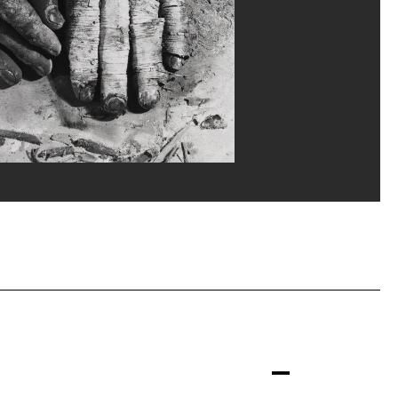
rges Meguerditchian/Dist. GrandPalaisRmn