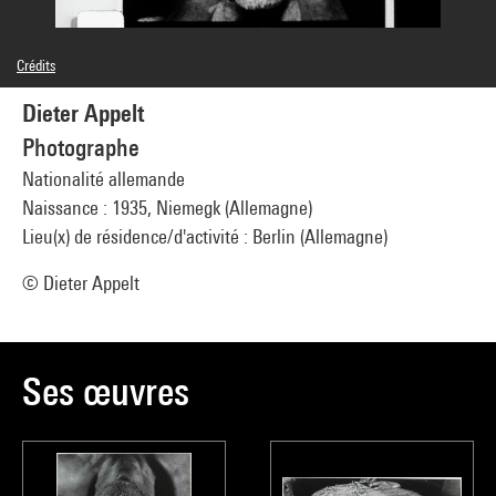
Crédits
© Dieter Appelt
Dieter Appelt
Crédit photographique : Service de la documentation photographique du MNAM -
Centre Pompidou, MNAM-CCI
Photographe
Réf. image : 4N05502
Diffusion image :
Nationalité allemande
GrandPalaisRmnPhoto
Naissance : 1935, Niemegk (Allemagne)
Lieu(x) de résidence/d'activité : Berlin (Allemagne)
© Dieter Appelt
Ses œuvres