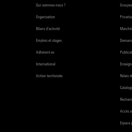
Qui sommes-nous ?
Groupe
Organisation
Privatis
Bilans d'activité
Marchés
Emplois et stages
Demande
Adhérent·es
Publicat
International
Enseign
Action territoriale
Relais 
Catalogu
Recher
Accès a
Espace 