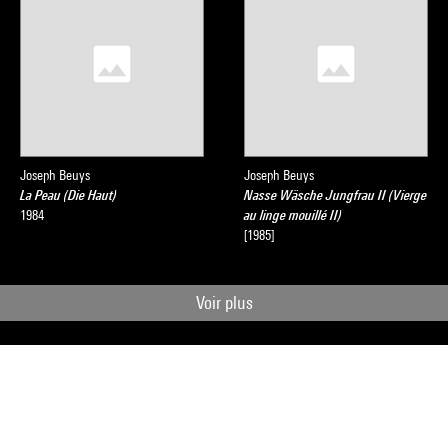
Joseph Beuys
Joseph Beuys
La Peau (Die Haut)
Nasse Wäsche Jungfrau II (Vierge
1984
au linge mouillé II)
[1985]
Voir plus