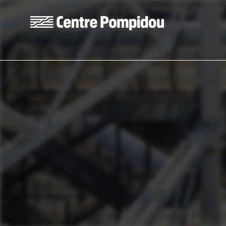
Aller au contenu principal
Centre Pompidou