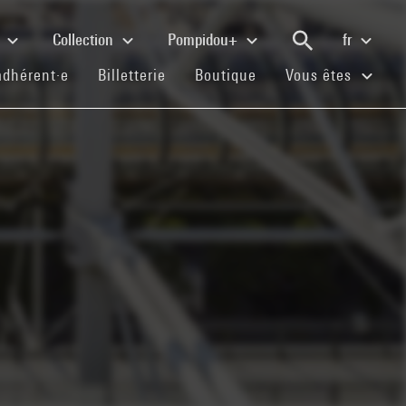
e
Collection
Pompidou+
fr
(current)
(current)
(current)
adhérent·e
Billetterie
Boutique
Vous êtes