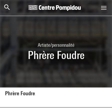
Aller au contenu principal
Centre Pompidou
Artiste/personnalité
Phrère Foudre
Phrère Foudre