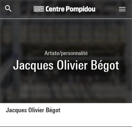
Aller au contenu principal
Centre Pompidou
Artiste/personnalité
Jacques Olivier Bégot
Jacques Olivier Bégot