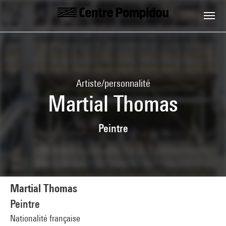
Aller au contenu principal
Centre Pompidou
Artiste/personnalité
Martial Thomas
Peintre
Martial Thomas
Peintre
Nationalité française