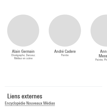
Alain Germain
André Cadere
Ann
Chorégraphe, Danseur,
Peintre
Mess
Metteur en scène
Peintre, P
Liens externes
Encyclopédie Nouveaux Médias