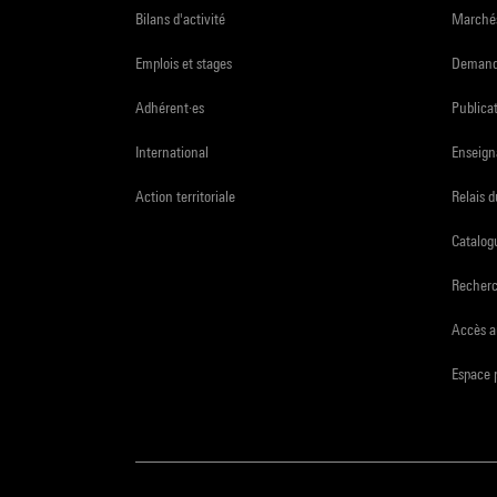
Bilans d'activité
Marchés
Emplois et stages
Demande
Adhérent·es
Publicat
International
Enseign
Action territoriale
Relais 
Catalogu
Recher
Accès a
Espace 