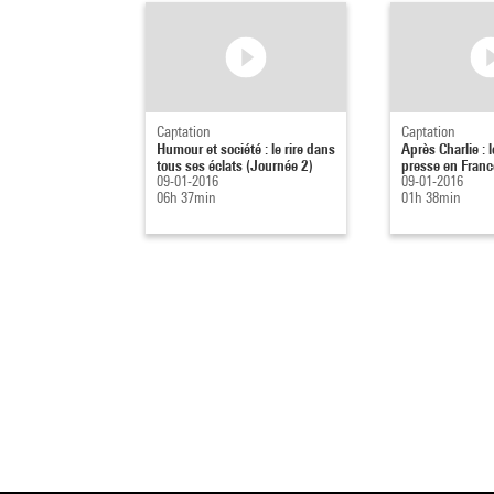
Captation
Captation
Humour et société : le rire dans
Après Charlie : 
tous ses éclats (Journée 2)
presse en Franc
09-01-2016
09-01-2016
06h 37min
01h 38min