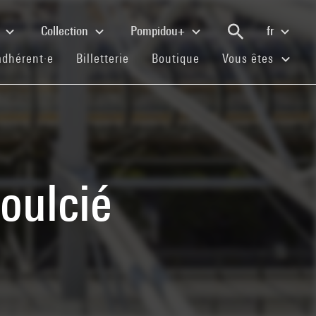
e
Collection
Pompidou+
fr
(current)
(current)
(current)
adhérent·e
Billetterie
Boutique
Vous êtes
oulcié