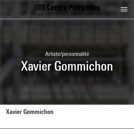
Aller au contenu principal
Centre Pompidou
Artiste/personnalité
Xavier Gommichon
Xavier Gommichon