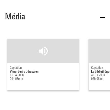
Média
Captation
Captation
Vivre, écrire Jérusalem
La bibliothèqu
11-04-2008
30-11-2005
04h 08min
02h 06min