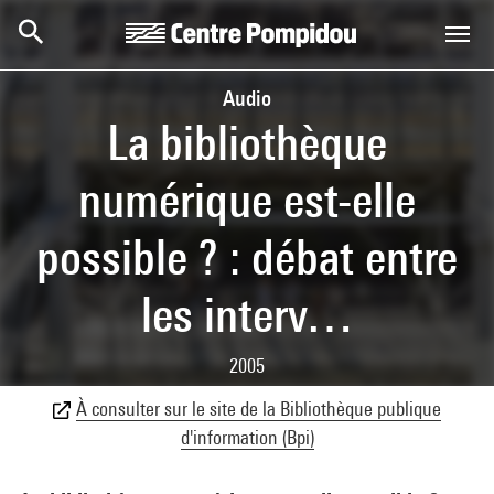
Aller au contenu principal
Centre Pompidou
Audio
La bibliothèque
numérique est-elle
possible ? : débat entre
les interv…
2005
À consulter sur le site de la Bibliothèque publique
d'information (Bpi)