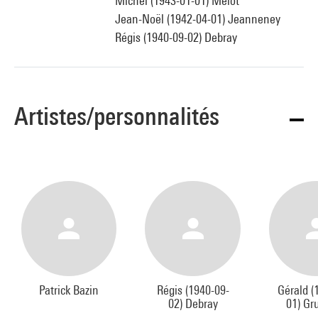
Michel (1943-01-01) Melot
Jean-Noël (1942-04-01) Jeanneney
Régis (1940-09-02) Debray
Artistes/personnalités
Patrick Bazin
Régis (1940-09-
Gérald (
02) Debray
01) Gr