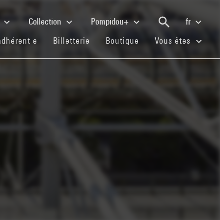
e
Collection
Pompidou+
fr
(current)
(current)
(current)
adhérent·e
Billetterie
Boutique
Vous êtes