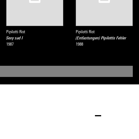
Pipilotti Rist
Pipilotti Rist
Sexy sad I
(Entlastungen) Pipilottis Fehler
1987
1988