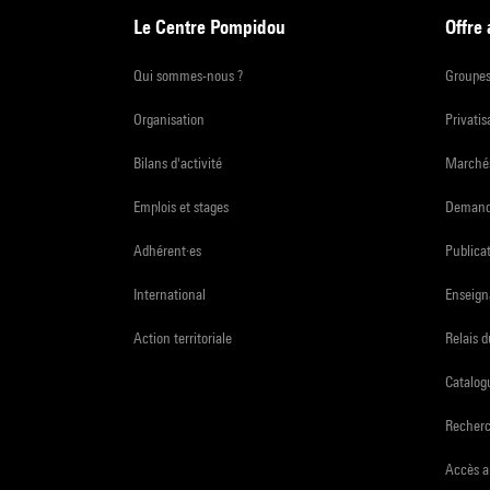
Le Centre Pompidou
Offre
Qui sommes-nous ?
Groupe
Organisation
Privatis
Bilans d'activité
Marchés
Emplois et stages
Demande
Adhérent·es
Publicat
International
Enseign
Action territoriale
Relais 
Catalogu
Recher
Accès a