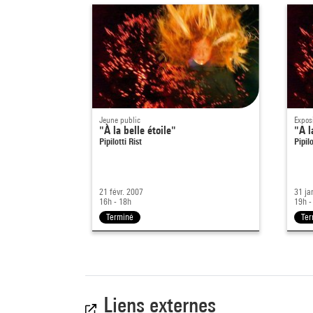
Jeune public
Expos
"À la belle étoile"
"A l
Pipilotti Rist
Pipilo
21 févr. 2007
31 ja
16h - 18h
19h -
Terminé
Ter
Liens externes