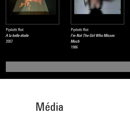
Pipilotti Rist
Pipilotti Rist
A la belle étoile
I'm Not The Girl Who Misses
2007
Much
1986
Média