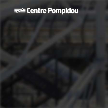
Aller au contenu principal
Centre Pompidou