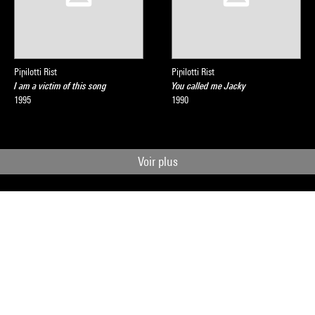
Pipilotti Rist
Pipilotti Rist
I am a victim of this song
You called me Jacky
1995
1990
Voir plus