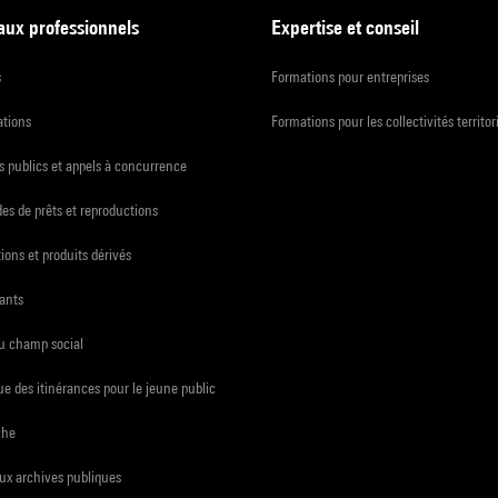
 aux professionnels
Expertise et conseil
s
Formations pour entreprises
ations
Formations pour les collectivités territor
 publics et appels à concurrence
s de prêts et reproductions
ions et produits dérivés
ants
du champ social
e des itinérances pour le jeune public
che
ux archives publiques