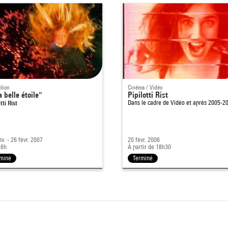
ition
Cinéma / Vidéo
a belle étoile"
Pipilotti Rist
tti Rist
Dans le cadre de
Vidéo et après 2005-2
nv. - 26 févr. 2007
20 févr. 2006
 6h
À partir de 18h30
miné
Terminé