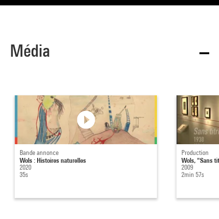
Média
Bande annonce
Production
Wols : Histoires naturelles
Wols, "Sans ti
2020
2009
35s
2min 57s