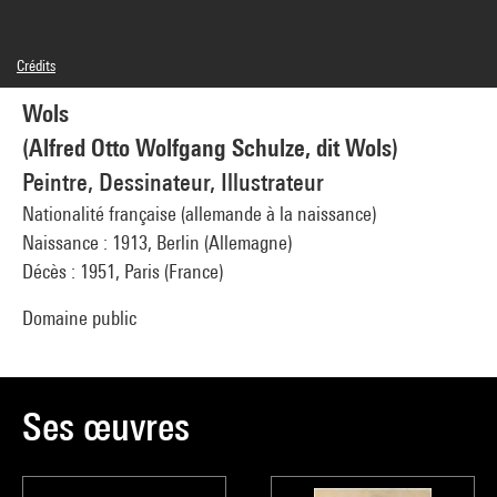
Crédits
Domaine public
Wols
Crédit photographique : Centre Pompidou, MNAM-CCI/Georges Meguerditchian/Dist.
GrandPalaisRmn
(Alfred Otto Wolfgang Schulze, dit Wols)
Réf. image : 4N59108
Diffusion image :
Peintre, Dessinateur, Illustrateur
GrandPalaisRmnPhoto
Nationalité française (allemande à la naissance)
Naissance : 1913, Berlin (Allemagne)
Décès : 1951, Paris (France)
Domaine public
Ses œuvres